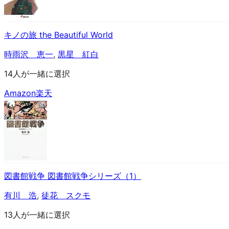
キノの旅 the Beautiful World
時雨沢 恵一
,
黒星 紅白
14人が一緒に選択
Amazon
楽天
図書館戦争 図書館戦争シリーズ（1）
有川 浩
,
徒花 スクモ
13人が一緒に選択