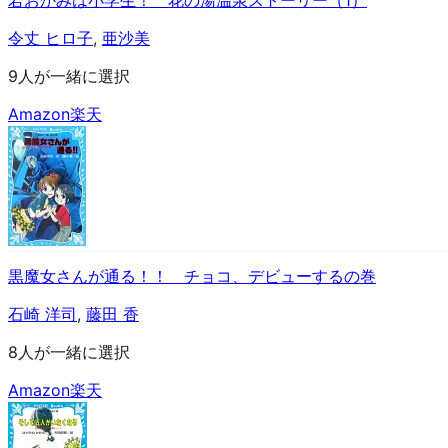
若おかみは小学生！ 花の湯温泉ストーリー（1）
令丈 ヒロ子
,
亜沙美
9人が一緒に選択
Amazon
楽天
黒魔女さんが通る！！ チョコ、デビューするの巻
石崎 洋司
,
藤田 香
8人が一緒に選択
Amazon
楽天