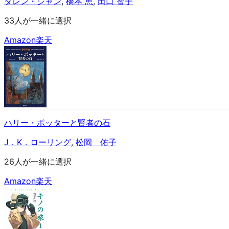
ダレン・シャン
,
橋本 恵
,
田口 智子
33人が一緒に選択
Amazon
楽天
ハリー・ポッターと賢者の石
J．K．ローリング
,
松岡 佑子
26人が一緒に選択
Amazon
楽天