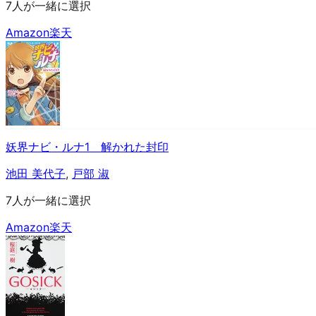
7人が一緒に選択
Amazon
楽天
妖界ナビ・ルナ1 解かれた封印
池田 美代子
,
戸部 淑
7人が一緒に選択
Amazon
楽天