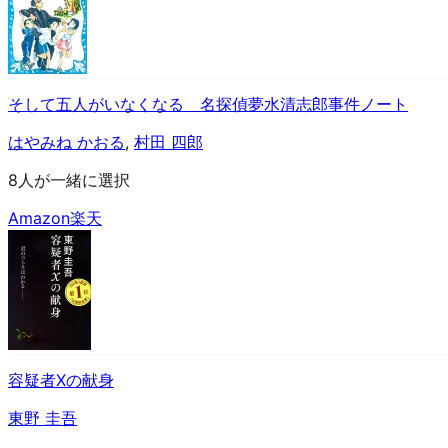
そして五人がいなくなる 名探偵夢水清志郎事件ノート
はやみね かおる
,
村田 四郎
8人が一緒に選択
Amazon
楽天
容疑者Xの献身
東野 圭吾