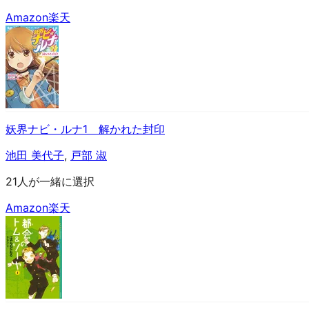
Amazon
楽天
妖界ナビ・ルナ1 解かれた封印
池田 美代子
,
戸部 淑
21人が一緒に選択
Amazon
楽天