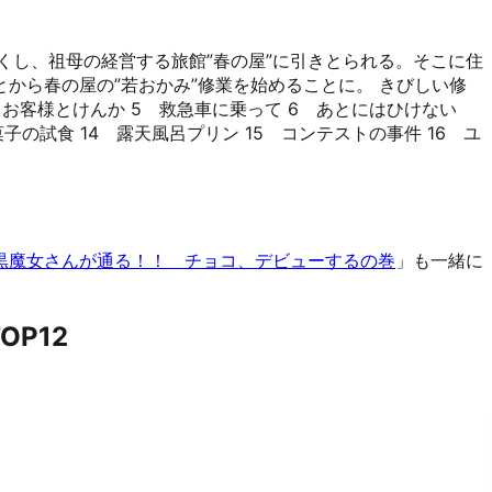
くし、祖母の経営する旅館”春の屋”に引きとられる。そこに住
から春の屋の”若おかみ”修業を始めることに。 きびしい修
 お客様とけんか 5 救急車に乗って 6 あとにはひけない
菓子の試食 14 露天風呂プリン 15 コンテストの事件 16 ユ
黒魔女さんが通る！！ チョコ、デビューするの巻
」も一緒に
P12