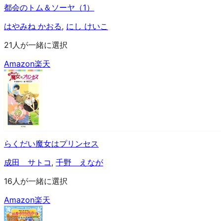
都会のトム＆ソーヤ（1）
はやみね かおる
,
にし けいこ
21人が一緒に選択
Amazon
楽天
らくだい魔女はプリンセス
成田 サトコ
,
千野 えなが
16人が一緒に選択
Amazon
楽天