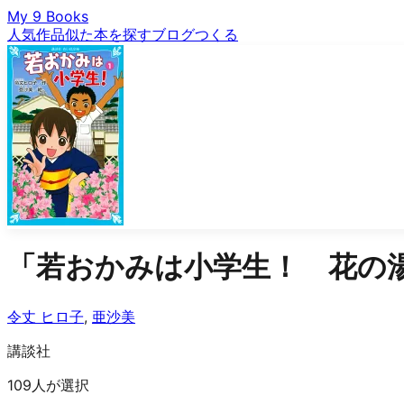
My 9 Books
人気作品
似た本を探す
ブログ
つくる
「
若おかみは小学生！ 花の
令丈 ヒロ子
,
亜沙美
講談社
109人が選択