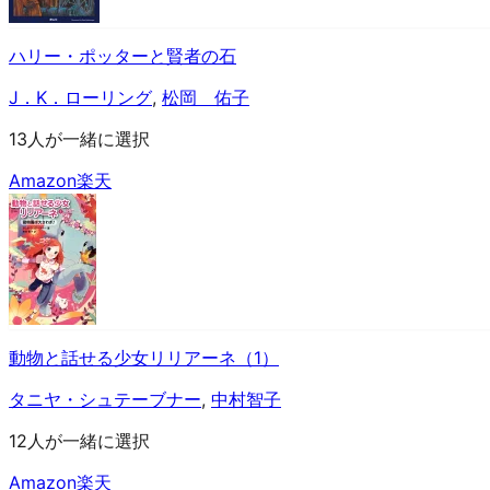
ハリー・ポッターと賢者の石
J．K．ローリング
,
松岡 佑子
13人が一緒に選択
Amazon
楽天
動物と話せる少女リリアーネ（1）
タニヤ・シュテーブナー
,
中村智子
12人が一緒に選択
Amazon
楽天