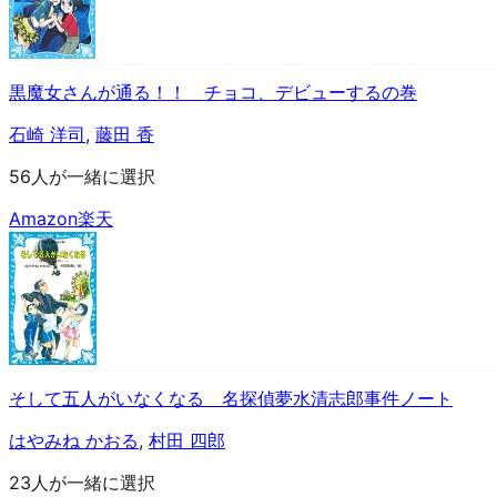
黒魔女さんが通る！！ チョコ、デビューするの巻
石崎 洋司
,
藤田 香
56人が一緒に選択
Amazon
楽天
そして五人がいなくなる 名探偵夢水清志郎事件ノート
はやみね かおる
,
村田 四郎
23人が一緒に選択