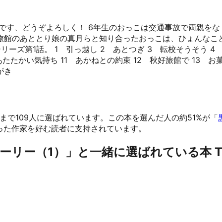
です、どうぞよろしく！ 6年生のおっこは交通事故で両親をな
館のあととり娘の真月らと知り合ったおっこは、ひょんなこと
ズ第1話。 1 引っ越し 2 あとつぎ 3 転校そうそう 4
たたかい気持ち 11 あかねとの約束 12 秋好旅館で 13 お
がき
まで109人に選ばれています。
この本を選んだ人の約51%が「
った作家を好む読者に支持されています。
リー（1）」と一緒に選ばれている本 TO