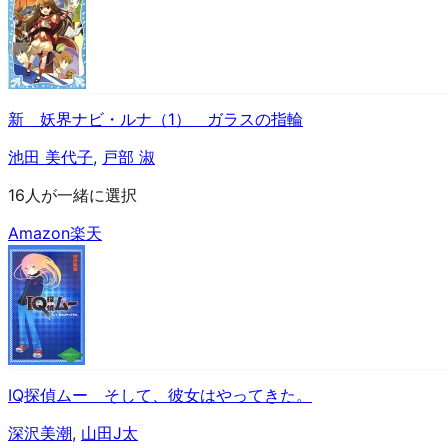
新 妖界ナビ・ルナ（1） ガラスの指輪
池田 美代子
,
戸部 淑
16人が一緒に選択
Amazon
楽天
IQ探偵ムー そして、彼女はやってきた。
深沢美潮
,
山田J太