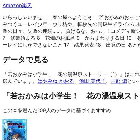
Amazon
楽天
いらっしゃいませ！！春の屋へようこそ！ 若おかみのおっこ
みつくユーレイ少年・ウリ坊や、転校先の同級生てライバル旅
業の日々、失敗の連続……。負けるな、おっこ！コメディ新シリー
7 修業始まる 8 花畑のお風呂 9 からまわりする日 10 あ
ーレイにしかできないこと 17 結果発表 18 出発の日 あと
データで見る
「若おかみは小学生！ 花の湯温泉ストーリー（1）」はこれ
選んでいます。
はやみね かおる
、
池田 美代子
、
戸部 淑
とい
「若おかみは小学生！ 花の湯温泉ストー
この本を選んだ109人のデータに基づくおすすめ