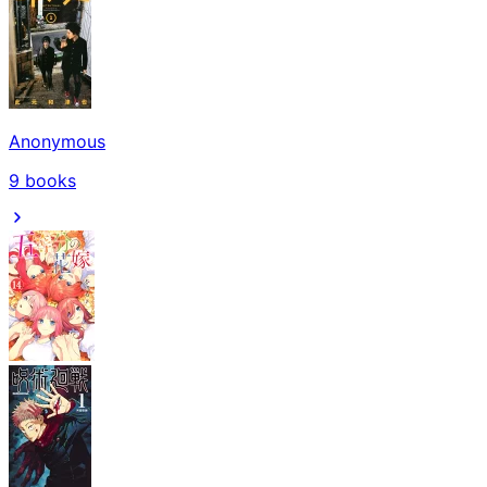
Anonymous
9
books