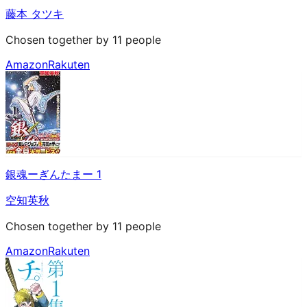
藤本 タツキ
Chosen together by 11 people
Amazon
Rakuten
銀魂ーぎんたまー 1
空知英秋
Chosen together by 11 people
Amazon
Rakuten