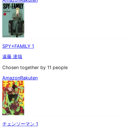
SPY×FAMILY 1
遠藤 達哉
Chosen together by 11 people
Amazon
Rakuten
チェンソーマン 1