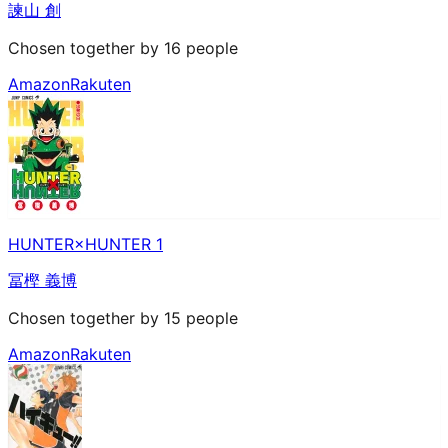
諫山 創
Chosen together by 16 people
Amazon
Rakuten
HUNTER×HUNTER 1
冨樫 義博
Chosen together by 15 people
Amazon
Rakuten