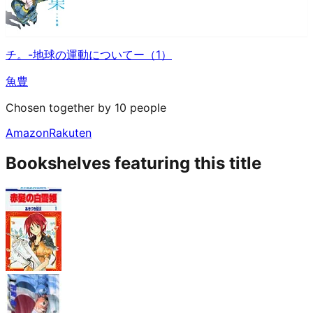
チ。-地球の運動についてー（1）
魚豊
Chosen together by 10 people
Amazon
Rakuten
Bookshelves featuring this title