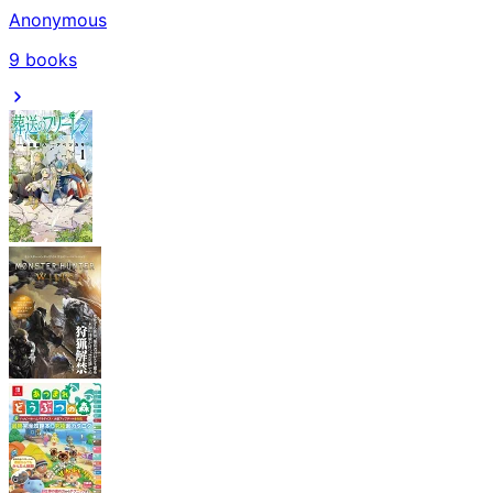
Anonymous
9
books