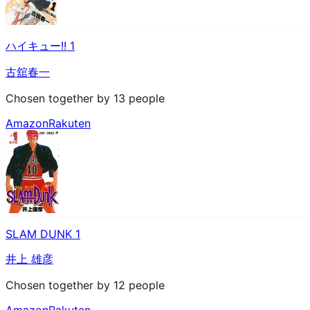
ハイキュー!! 1
古舘春一
Chosen together by 13 people
Amazon
Rakuten
SLAM DUNK 1
井上 雄彦
Chosen together by 12 people
Amazon
Rakuten