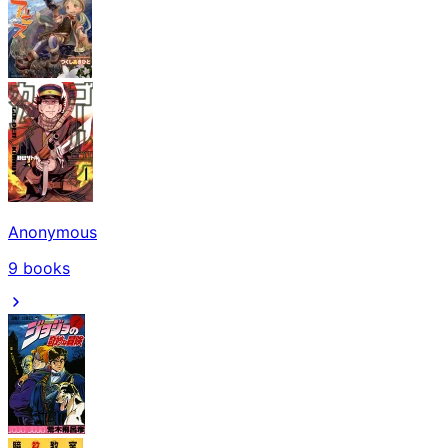
Anonymous
9
books