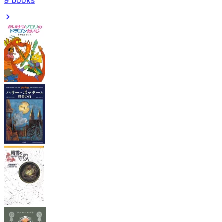
9
books