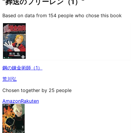
“葬送のフリーレン（1）”
Based on data from 154 people who chose this book
鋼の錬金術師（1）
荒川弘
Chosen together by 25 people
Amazon
Rakuten