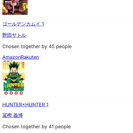
ゴールデンカムイ 1
野田サトル
Chosen together by 45 people
Amazon
Rakuten
HUNTER×HUNTER 1
冨樫 義博
Chosen together by 41 people