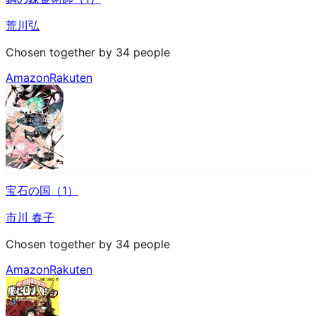
荒川弘
Chosen together by 34 people
Amazon
Rakuten
宝石の国（1）
市川 春子
Chosen together by 34 people
Amazon
Rakuten