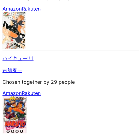
Amazon
Rakuten
ハイキュー!! 1
古舘春一
Chosen together by 29 people
Amazon
Rakuten