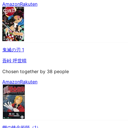
Amazon
Rakuten
鬼滅の刃 1
吾峠 呼世晴
Chosen together by 38 people
Amazon
Rakuten
鋼の錬金術師（1）