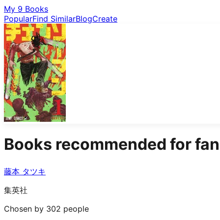
My 9 Books
Popular
Find Similar
Blog
Create
Books recommended for fan
藤本 タツキ
集英社
Chosen by 302 people