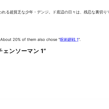
れる超貧乏な少年・デンジ。ド底辺の日々は、残忍な裏切りで
About 20% of them also chose "
呪術廻戦 1
".
th “チェンソーマン 1”