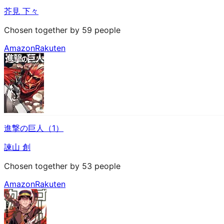
芥見 下々
Chosen together by 59 people
Amazon
Rakuten
進撃の巨人（1）
諫山 創
Chosen together by 53 people
Amazon
Rakuten