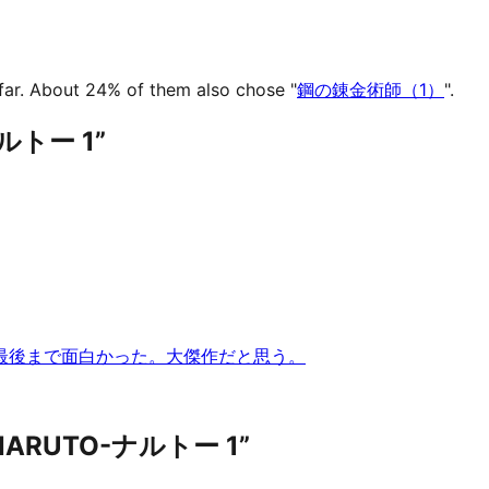
ar.
About 24% of them also chose "
鋼の錬金術師（1）
".
ナルトー 1”
最後まで面白かった。大傑作だと思う。
h “NARUTO-ナルトー 1”