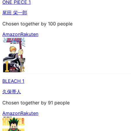
ONE PIECE 1
尾田 栄一郎
Chosen together by 100 people
Amazon
Rakuten
BLEACH 1
久保帯人
Chosen together by 91 people
Amazon
Rakuten