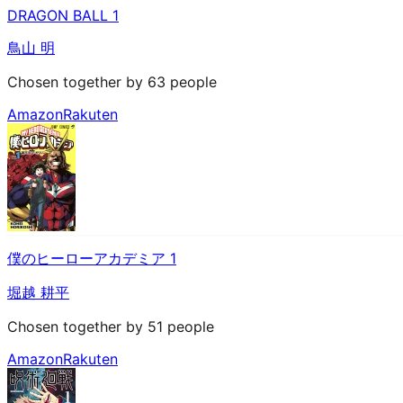
DRAGON BALL 1
鳥山 明
Chosen together by 63 people
Amazon
Rakuten
僕のヒーローアカデミア 1
堀越 耕平
Chosen together by 51 people
Amazon
Rakuten