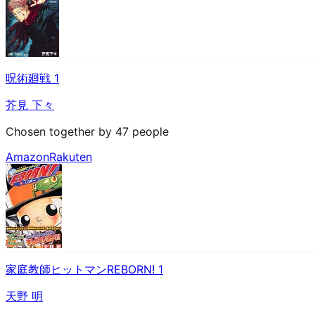
呪術廻戦 1
芥見 下々
Chosen together by 47 people
Amazon
Rakuten
家庭教師ヒットマンREBORN! 1
天野 明