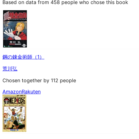
Based on data from 458 people who chose this book
鋼の錬金術師（1）
荒川弘
Chosen together by 112 people
Amazon
Rakuten