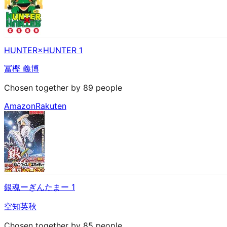
HUNTER×HUNTER 1
冨樫 義博
Chosen together by 89 people
Amazon
Rakuten
銀魂ーぎんたまー 1
空知英秋
Chosen together by 85 people