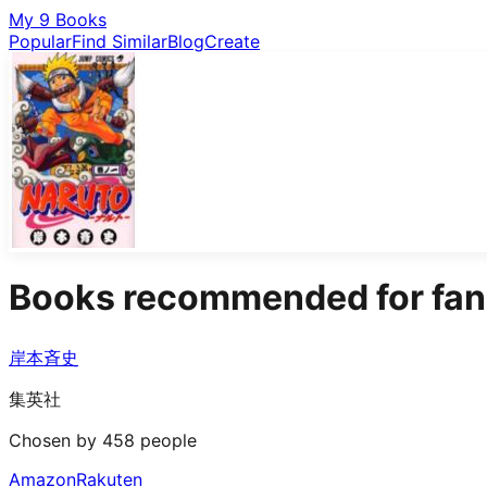
My 9 Books
Popular
Find Similar
Blog
Create
Books recommended for fan
岸本斉史
集英社
Chosen by 458 people
Amazon
Rakuten