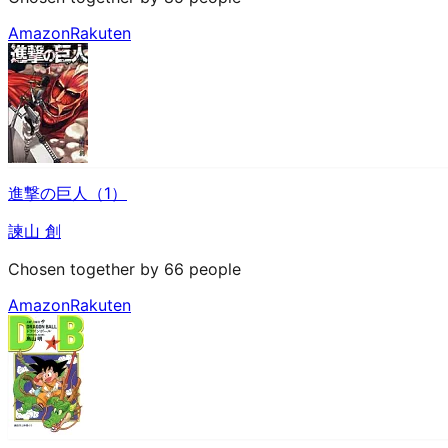
Amazon
Rakuten
進撃の巨人（1）
諫山 創
Chosen together by 66 people
Amazon
Rakuten