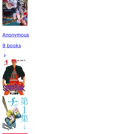
Anonymous
9
books