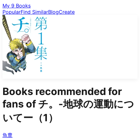
My 9 Books
Popular
Find Similar
Blog
Create
Books recommended for
fans of
チ。-地球の運動につ
いてー（1）
魚豊