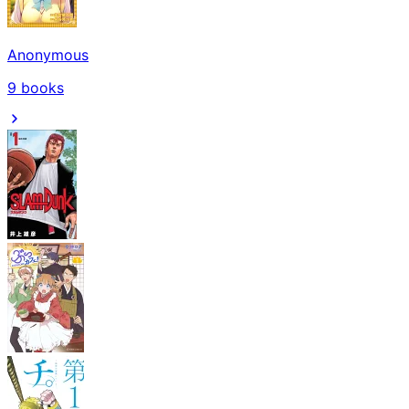
Anonymous
9
books