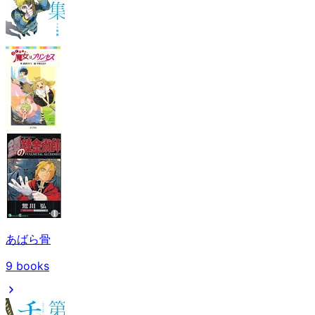
あばら骨
9
books