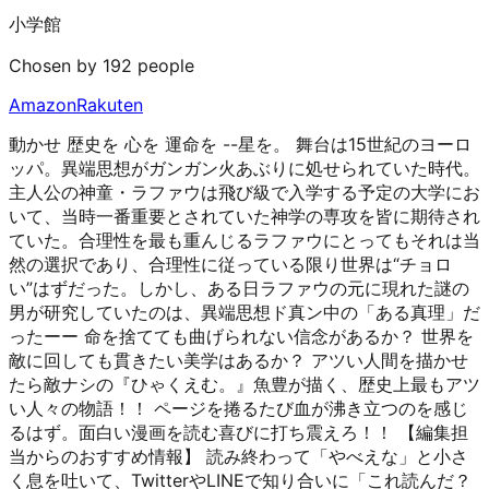
小学館
Chosen by 192 people
Amazon
Rakuten
動かせ 歴史を 心を 運命を --星を。 舞台は15世紀のヨーロ
ッパ。異端思想がガンガン火あぶりに処せられていた時代。
主人公の神童・ラファウは飛び級で入学する予定の大学にお
いて、当時一番重要とされていた神学の専攻を皆に期待され
ていた。合理性を最も重んじるラファウにとってもそれは当
然の選択であり、合理性に従っている限り世界は“チョロ
い”はずだった。しかし、ある日ラファウの元に現れた謎の
男が研究していたのは、異端思想ド真ン中の「ある真理」だ
ったーー 命を捨てても曲げられない信念があるか？ 世界を
敵に回しても貫きたい美学はあるか？ アツい人間を描かせ
たら敵ナシの『ひゃくえむ。』魚豊が描く、歴史上最もアツ
い人々の物語！！ ページを捲るたび血が沸き立つのを感じ
るはず。面白い漫画を読む喜びに打ち震えろ！！ 【編集担
当からのおすすめ情報】 読み終わって「やべえな」と小さ
く息を吐いて、TwitterやLINEで知り合いに「これ読んだ？