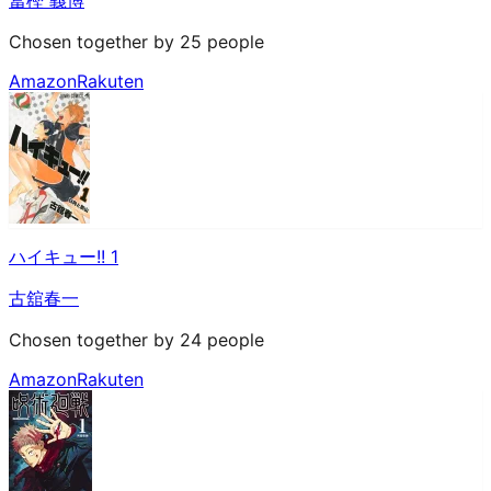
Chosen together by 25 people
Amazon
Rakuten
ハイキュー!! 1
古舘春一
Chosen together by 24 people
Amazon
Rakuten