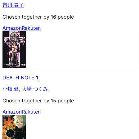
市川 春子
Chosen together by 16 people
Amazon
Rakuten
DEATH NOTE 1
小畑 健
,
大場 つぐみ
Chosen together by 15 people
Amazon
Rakuten