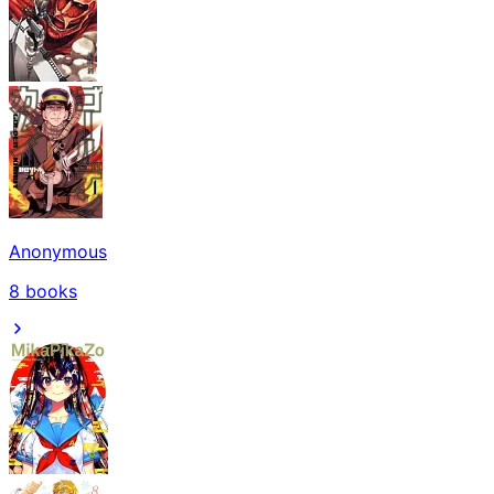
Anonymous
8
books