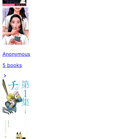
Anonymous
5
books