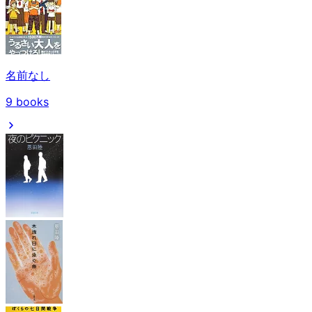
名前なし
9
books