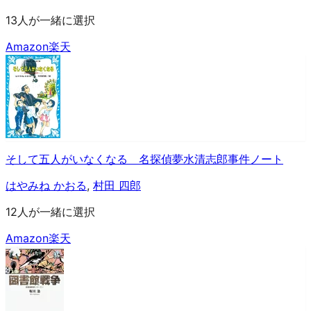
13人が一緒に選択
Amazon
楽天
そして五人がいなくなる 名探偵夢水清志郎事件ノート
はやみね かおる
,
村田 四郎
12人が一緒に選択
Amazon
楽天