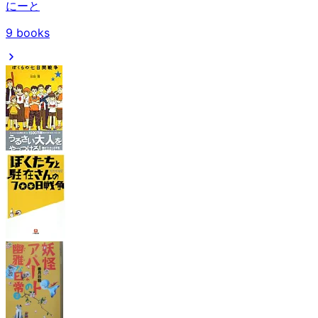
にーと
9
books