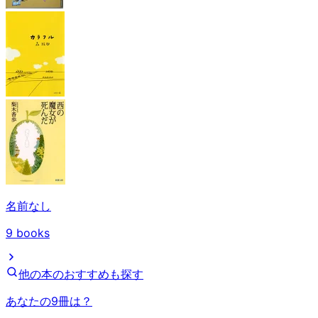
名前なし
9
books
他の本のおすすめも探す
あなたの9冊は？