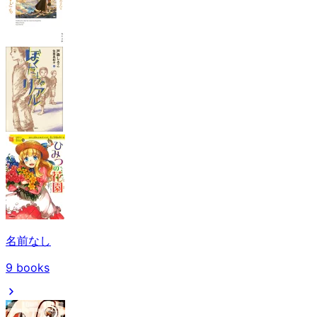
名前なし
9
books