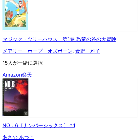
マジック・ツリーハウス 第1巻 恐竜の谷の大冒険
メアリー・ポープ・オズボーン
,
食野 雅子
15人が一緒に選択
Amazon
楽天
NO．6〔ナンバーシックス〕＃1
あさの あつこ