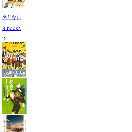
名前なし
9
books