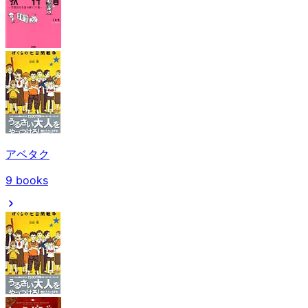
アベタク
9
books