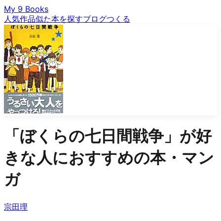
My 9 Books
人気作品
似た本を探す
ブログ
つくる
「
ぼくらの七日間戦争
」が好
きな人におすすめの本・マン
ガ
宗田理