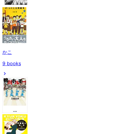
かこ
9
books