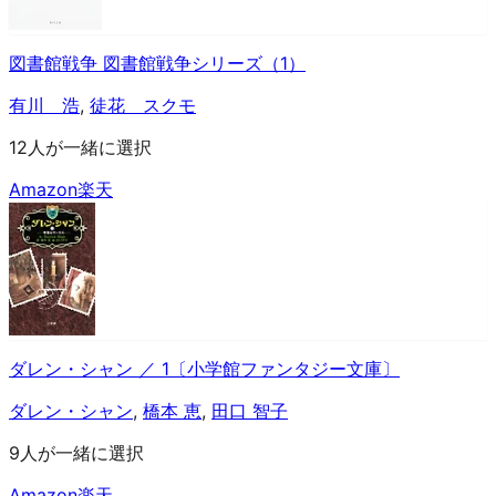
図書館戦争 図書館戦争シリーズ（1）
有川 浩
,
徒花 スクモ
12人が一緒に選択
Amazon
楽天
ダレン・シャン ／ 1〔小学館ファンタジー文庫〕
ダレン・シャン
,
橋本 恵
,
田口 智子
9人が一緒に選択
Amazon
楽天