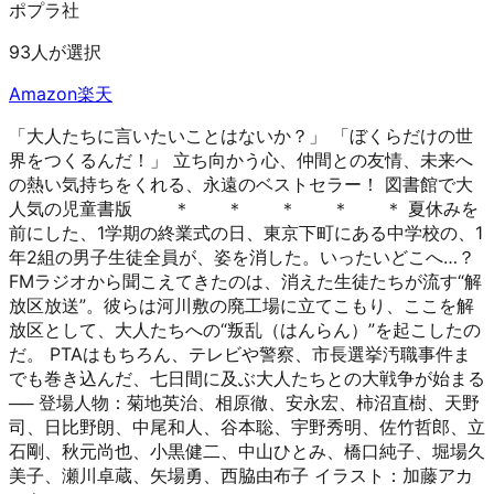
ポプラ社
93人が選択
Amazon
楽天
「大人たちに言いたいことはないか？」 「ぼくらだけの世
界をつくるんだ！」 立ち向かう心、仲間との友情、未来へ
の熱い気持ちをくれる、永遠のベストセラー！ 図書館で大
人気の児童書版 ＊ ＊ ＊ ＊ ＊ 夏休みを
前にした、1学期の終業式の日、東京下町にある中学校の、1
年2組の男子生徒全員が、姿を消した。いったいどこへ…？
FMラジオから聞こえてきたのは、消えた生徒たちが流す“解
放区放送”。彼らは河川敷の廃工場に立てこもり、ここを解
放区として、大人たちへの“叛乱（はんらん）”を起こしたの
だ。 PTAはもちろん、テレビや警察、市長選挙汚職事件ま
でも巻き込んだ、七日間に及ぶ大人たちとの大戦争が始まる
── 登場人物：菊地英治、相原徹、安永宏、柿沼直樹、天野
司、日比野朗、中尾和人、谷本聡、宇野秀明、佐竹哲郎、立
石剛、秋元尚也、小黒健二、中山ひとみ、橋口純子、堀場久
美子、瀬川卓蔵、矢場勇、西脇由布子 イラスト：加藤アカ