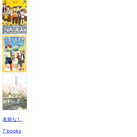
名前なし
7
books