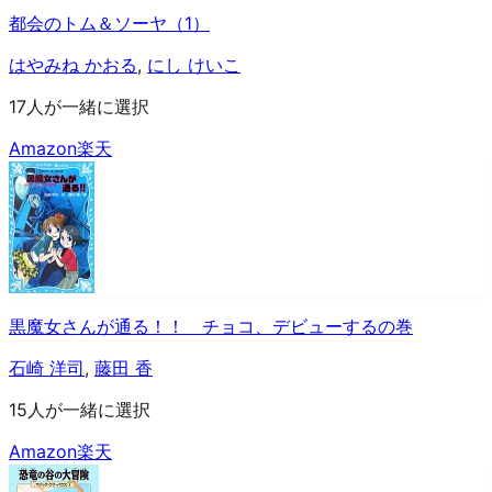
都会のトム＆ソーヤ（1）
はやみね かおる
,
にし けいこ
17人が一緒に選択
Amazon
楽天
黒魔女さんが通る！！ チョコ、デビューするの巻
石崎 洋司
,
藤田 香
15人が一緒に選択
Amazon
楽天