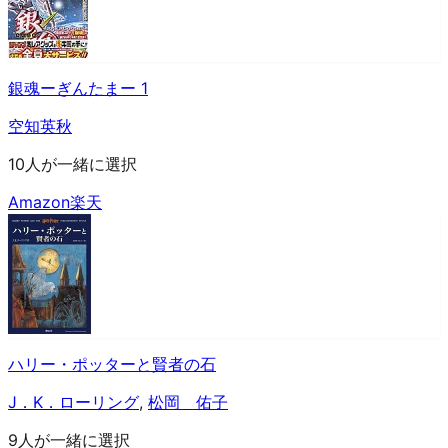
銀魂ーぎんたまー 1
空知英秋
10人が一緒に選択
Amazon
楽天
ハリー・ポッターと賢者の石
J．K．ローリング
,
松岡 佑子
9人が一緒に選択