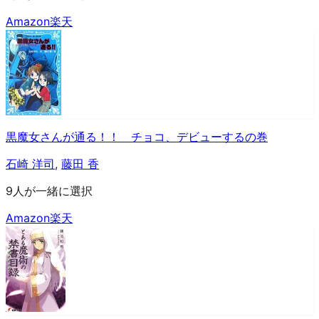
Amazon
楽天
黒魔女さんが通る！！ チョコ、デビューするの巻
石崎 洋司
,
藤田 香
9人が一緒に選択
Amazon
楽天