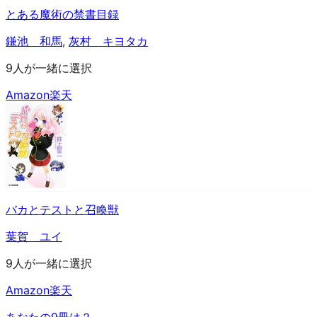
とある魔術の禁書目録
鎌池 和馬
,
灰村 キヨタカ
9人が一緒に選択
Amazon
楽天
バカとテストと召喚獣
葉賀 ユイ
9人が一緒に選択
Amazon
楽天