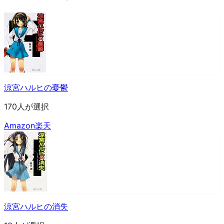
涼宮ハルヒの憂鬱
170人が選択
Amazon
楽天
涼宮ハルヒの消失