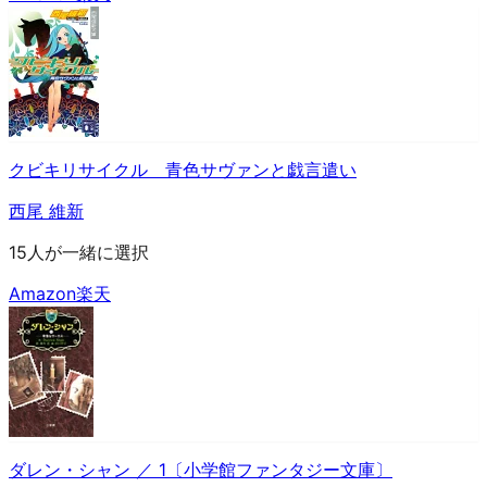
クビキリサイクル 青色サヴァンと戯言遣い
西尾 維新
15人が一緒に選択
Amazon
楽天
ダレン・シャン ／ 1〔小学館ファンタジー文庫〕