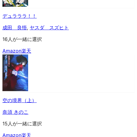
デュラララ！！
成田 良悟
,
ヤスダ スズヒト
16人が一緒に選択
Amazon
楽天
空の境界（上）
奈須 きのこ
15人が一緒に選択
Amazon
楽天