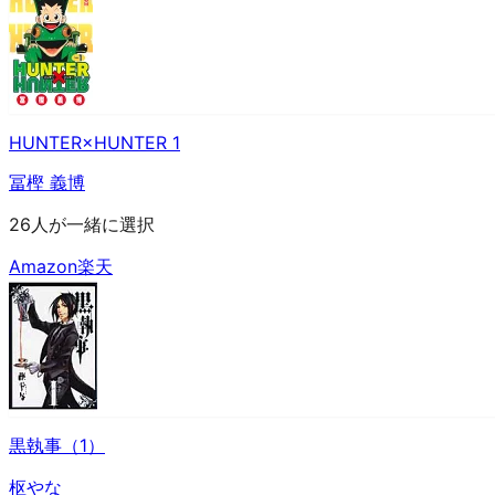
HUNTER×HUNTER 1
冨樫 義博
26人が一緒に選択
Amazon
楽天
黒執事（1）
枢やな