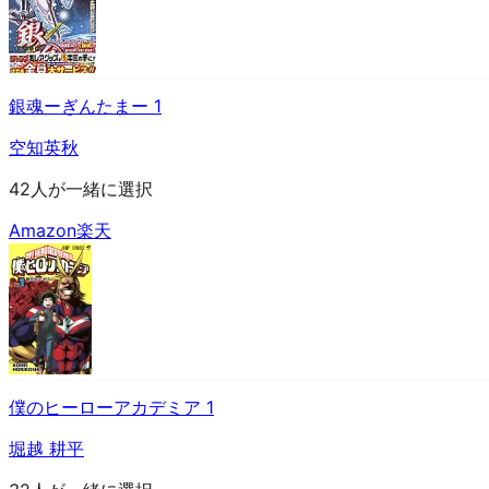
銀魂ーぎんたまー 1
空知英秋
42人が一緒に選択
Amazon
楽天
僕のヒーローアカデミア 1
堀越 耕平