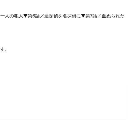
う一人の犯人▼第6話／迷探偵を名探偵に▼第7話／血ぬられた
ます。