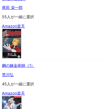
尾田 栄一郎
55人が一緒に選択
Amazon
楽天
鋼の錬金術師（1）
荒川弘
45人が一緒に選択
Amazon
楽天