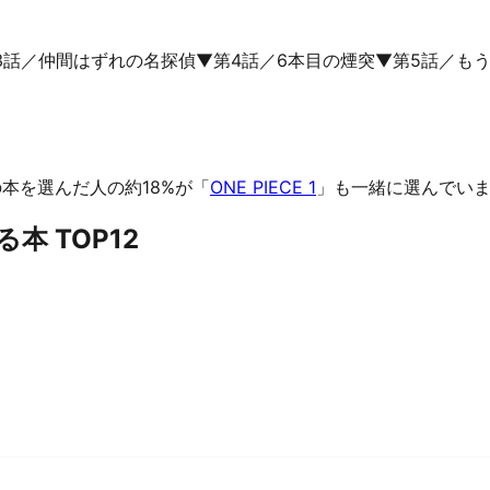
3話／仲間はずれの名探偵▼第4話／6本目の煙突▼第5話／も
本を選んだ人の約18%が「
ONE PIECE 1
」も一緒に選んでい
本 TOP12