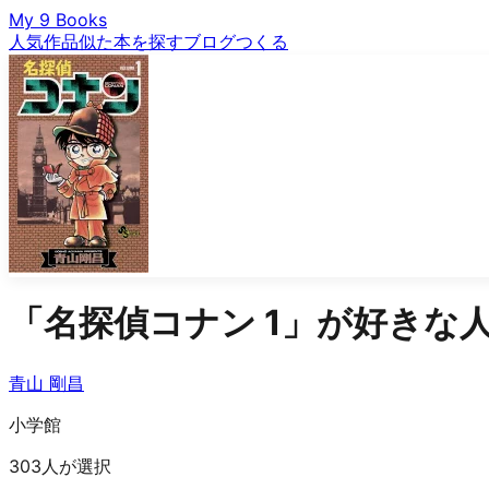
My 9 Books
人気作品
似た本を探す
ブログ
つくる
「
名探偵コナン 1
」が好きな
青山 剛昌
小学館
303人が選択