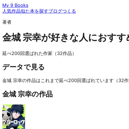
My 9 Books
人気作品
似た本を探す
ブログ
つくる
著者
金城 宗幸が好きな人におすす
延べ200回選ばれた作家（32作品）
データで見る
金城 宗幸の作品はこれまで延べ200回選ばれています（32
金城 宗幸の作品