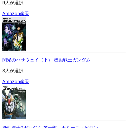
9人が選択
Amazon
楽天
閃光のハサウェイ（下） 機動戦士ガンダム
8人が選択
Amazon
楽天
機動戦士Zガンダム 第一部 カミーユ・ビダン