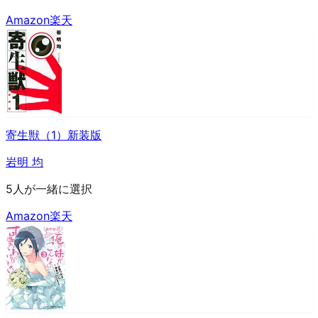
Amazon
楽天
寄生獣（1）新装版
岩明 均
5人が一緒に選択
Amazon
楽天