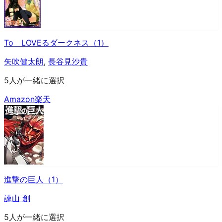
To LOVEるダークネス（1）
矢吹健太朗
,
長谷見沙貴
5人が一緒に選択
Amazon
楽天
進撃の巨人（1）
諫山 創
5人が一緒に選択