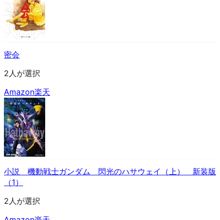
密会
2人が選択
Amazon
楽天
小説 機動戦士ガンダム 閃光のハサウェイ（上） 新装版
（1）
2人が選択
Amazon
楽天