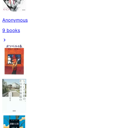
Anonymous
9
books