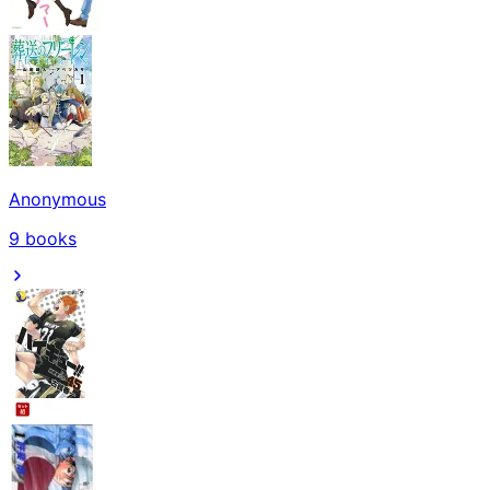
Anonymous
9
books