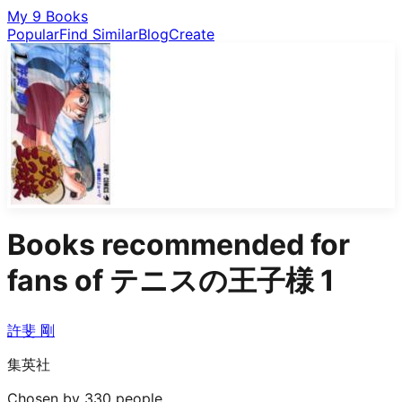
My 9 Books
Popular
Find Similar
Blog
Create
Books recommended for
fans of
テニスの王子様 1
許斐 剛
集英社
Chosen by 330 people