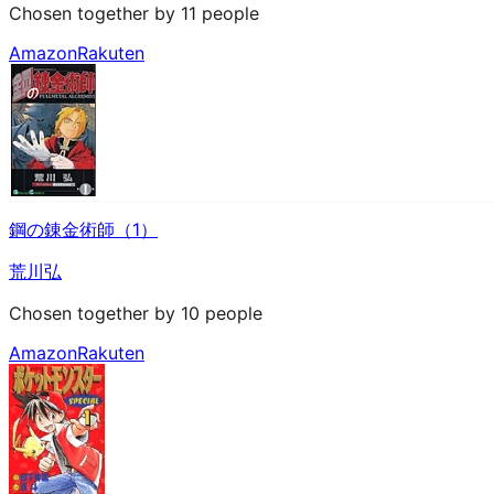
Chosen together by 11 people
Amazon
Rakuten
鋼の錬金術師（1）
荒川弘
Chosen together by 10 people
Amazon
Rakuten