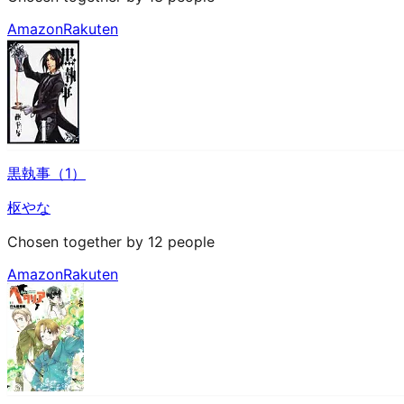
Amazon
Rakuten
黒執事（1）
枢やな
Chosen together by 12 people
Amazon
Rakuten