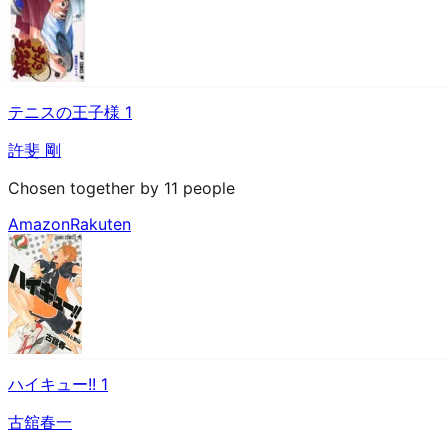
テニスの王子様 1
許斐 剛
Chosen together by 11 people
Amazon
Rakuten
ハイキュー!! 1
古舘春一