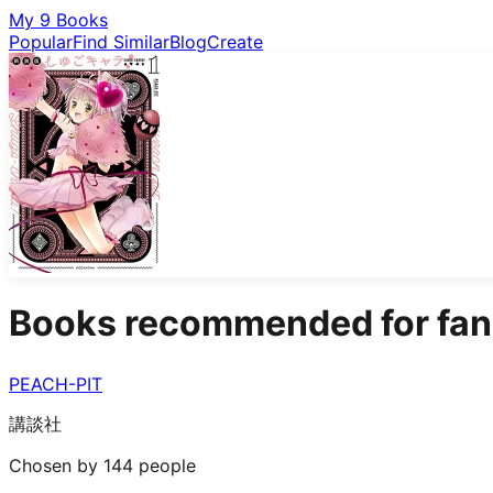
My 9 Books
Popular
Find Similar
Blog
Create
Books recommended for fan
PEACH-PIT
講談社
Chosen by 144 people