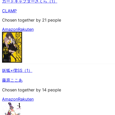
カードキャプターさくら（1）
CLAMP
Chosen together by 21 people
Amazon
Rakuten
妖狐×僕SS（1）
藤原ここあ
Chosen together by 14 people
Amazon
Rakuten