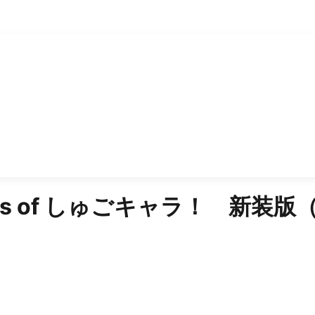
s of
しゅごキャラ！ 新装版（