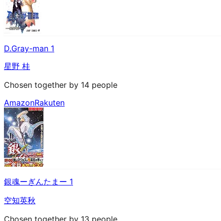
D.Gray-man 1
星野 桂
Chosen together by 14 people
Amazon
Rakuten
銀魂ーぎんたまー 1
空知英秋
Chosen together by 13 people