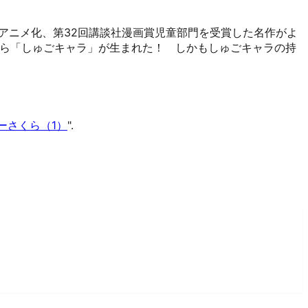
、TVアニメ化、第32回講談社漫画賞児童部門を受賞した名作がよ
から「しゅごキャラ」が生まれた！ しかもしゅごキャラの持
ーさくら（1）
".