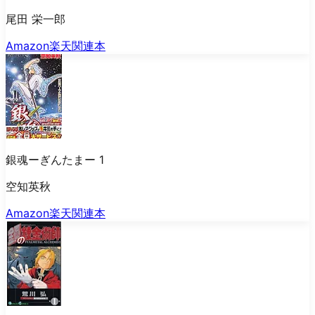
尾田 栄一郎
Amazon
楽天
関連本
銀魂ーぎんたまー 1
空知英秋
Amazon
楽天
関連本