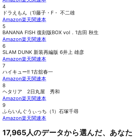
4
ドラえもん（1)
藤子・F・ 不二雄
Amazon
楽天
関連本
5
BANANA FISH 復刻版BOX vol．1
吉田 秋生
Amazon
楽天
関連本
6
SLAM DUNK 新装再編版 6
井上 雄彦
Amazon
楽天
関連本
7
ハイキュー!! 1
古舘春一
Amazon
楽天
関連本
8
ヘタリア 2
日丸屋 秀和
Amazon
楽天
関連本
9
ふらいんぐうぃっち（1）
石塚千尋
Amazon
楽天
関連本
17,965人のデータから選んだ、あなた