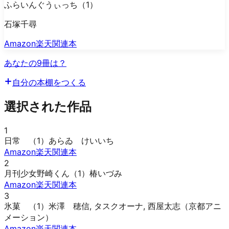
ふらいんぐうぃっち（1）
石塚千尋
Amazon
楽天
関連本
あなたの9冊は？
自分の本棚をつくる
選択された作品
1
日常 （1）
あらゐ けいいち
Amazon
楽天
関連本
2
月刊少女野崎くん（1）
椿いづみ
Amazon
楽天
関連本
3
氷菓 （1）
米澤 穂信, タスクオーナ, 西屋太志（京都アニ
メーション）
Amazon
楽天
関連本