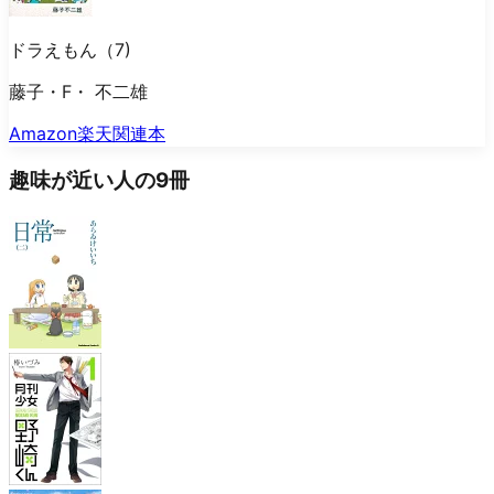
ドラえもん（7)
藤子・F・ 不二雄
Amazon
楽天
関連本
趣味が近い人の9冊