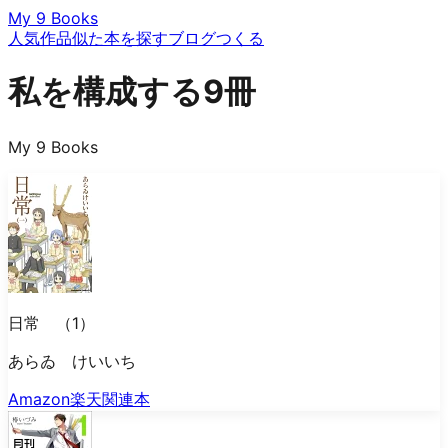
My 9 Books
人気作品
似た本を探す
ブログ
つくる
私を構成する9冊
My 9 Books
日常 （1）
あらゐ けいいち
Amazon
楽天
関連本