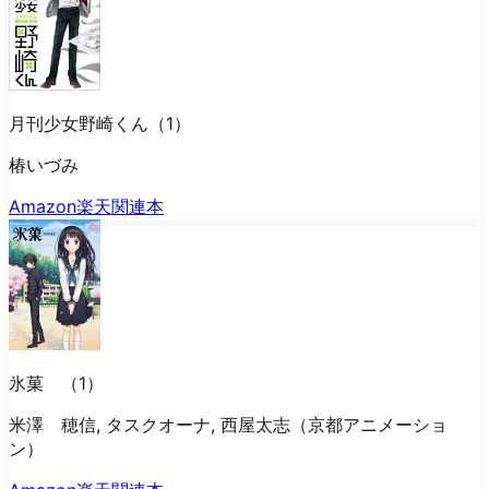
月刊少女野崎くん（1）
椿いづみ
Amazon
楽天
関連本
氷菓 （1）
米澤 穂信, タスクオーナ, 西屋太志（京都アニメーショ
ン）