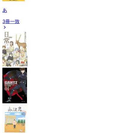
あ
3冊一致