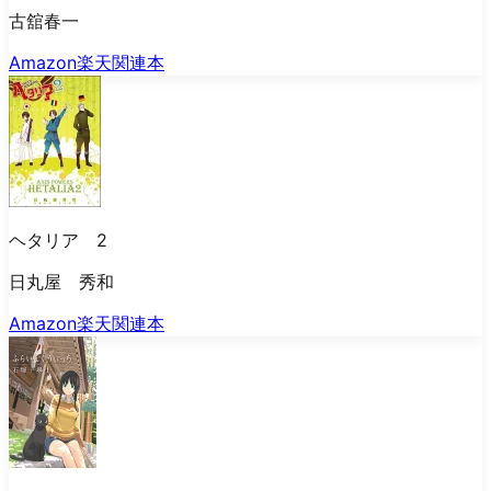
古舘春一
Amazon
楽天
関連本
ヘタリア 2
日丸屋 秀和
Amazon
楽天
関連本