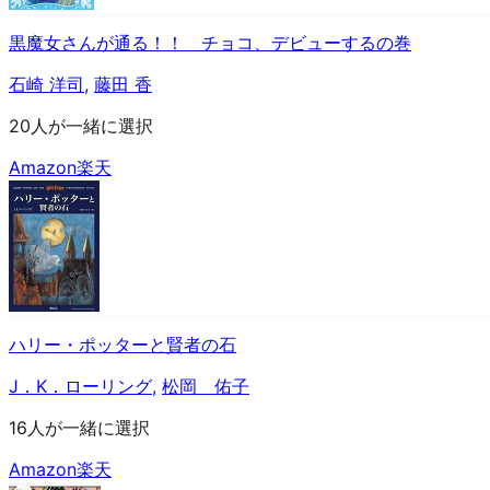
黒魔女さんが通る！！ チョコ、デビューするの巻
石崎 洋司
,
藤田 香
20人が一緒に選択
Amazon
楽天
ハリー・ポッターと賢者の石
J．K．ローリング
,
松岡 佑子
16人が一緒に選択
Amazon
楽天