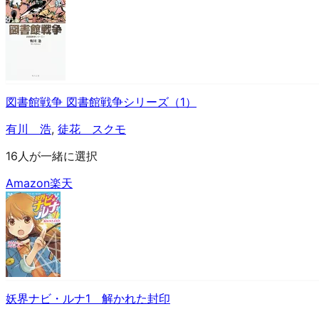
図書館戦争 図書館戦争シリーズ（1）
有川 浩
,
徒花 スクモ
16人が一緒に選択
Amazon
楽天
妖界ナビ・ルナ1 解かれた封印