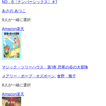
NO．6〔ナンバーシックス〕＃1
あさの あつこ
9人が一緒に選択
Amazon
楽天
マジック・ツリーハウス 第1巻 恐竜の谷の大冒険
メアリー・ポープ・オズボーン
,
食野 雅子
8人が一緒に選択
Amazon
楽天