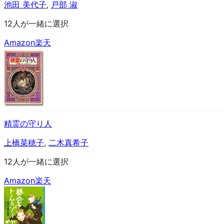
池田 美代子
,
戸部 淑
12人が一緒に選択
Amazon
楽天
精霊の守り人
上橋菜穂子
,
二木真希子
12人が一緒に選択
Amazon
楽天