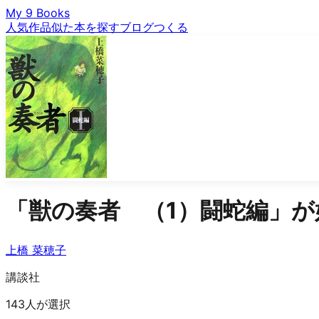
My 9 Books
人気作品
似た本を探す
ブログ
つくる
「
獣の奏者 （1）闘蛇編
」が
上橋 菜穂子
講談社
143人が選択