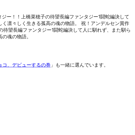
タジー！！上橋菜穂子の待望長編ファンタジー1闘蛇編決して
しく凛々しく生きる孤高の魂の物語。 祝！アンデルセン賞作
の待望長編ファンタジー1闘蛇編決して人に馴れず、また馴ら
高の魂の物語。
ョコ、デビューするの巻
」も一緒に選んでいます。