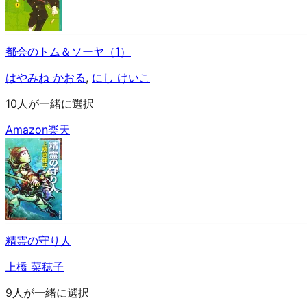
都会のトム＆ソーヤ（1）
はやみね かおる
,
にし けいこ
10人が一緒に選択
Amazon
楽天
精霊の守り人
上橋 菜穂子
9人が一緒に選択