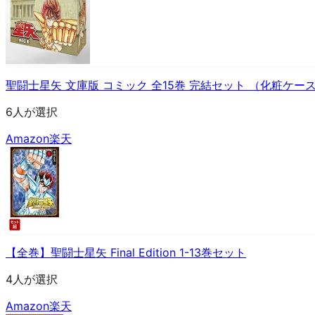
聖闘士星矢 文庫版 コミック 全15巻 完結セット （化粧ケー
6人が選択
Amazon
楽天
【全巻】聖闘士星矢 Final Edition 1-13巻セット
4人が選択
Amazon
楽天