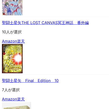
聖闘士星矢THE LOST CANVAS冥王神話 番外編
10人が選択
Amazon
楽天
聖闘士星矢 Final Edition 10
7人が選択
Amazon
楽天