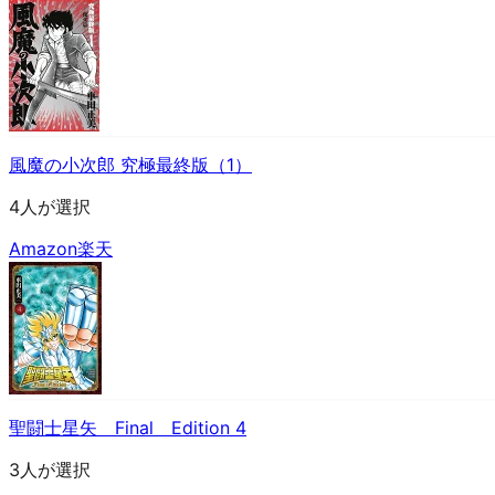
風魔の小次郎 究極最終版（1）
4人が選択
Amazon
楽天
聖闘士星矢 Final Edition 4
3人が選択