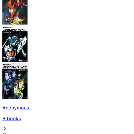
Anonymous
8
books