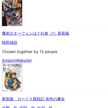
魔術士オーフェンはぐれ旅（1）新装版
秋田禎信
Chosen together by 13 people
Amazon
Rakuten
新装版 ロードス島戦記 灰色の魔女
水野 良
,
安田 均
,
出渕 裕