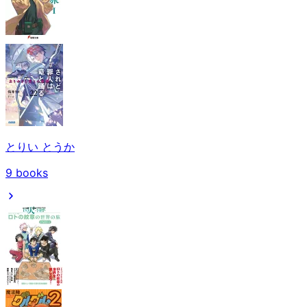
とりい とうか
9
books