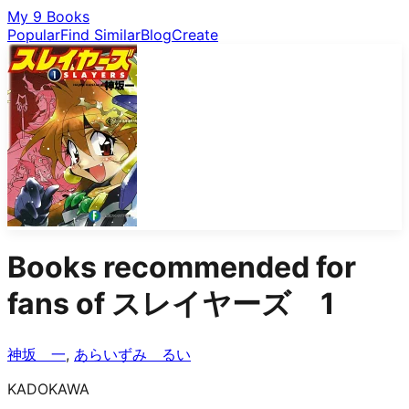
My 9 Books
Popular
Find Similar
Blog
Create
Books recommended for
fans of
スレイヤーズ 1
神坂 一
,
あらいずみ るい
KADOKAWA