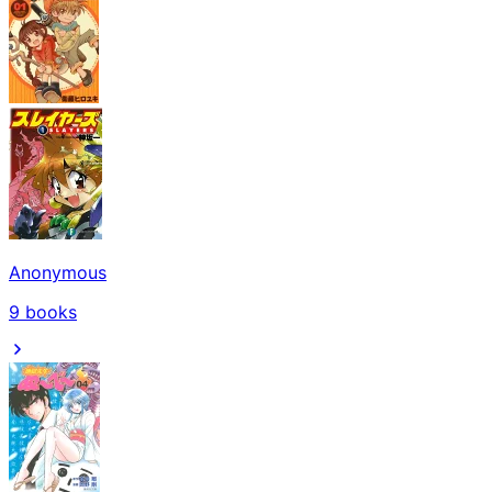
Anonymous
9
books