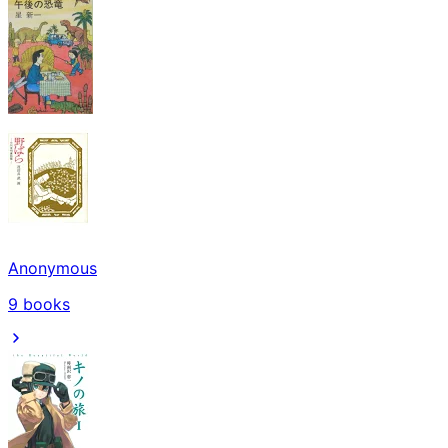
Anonymous
9
books