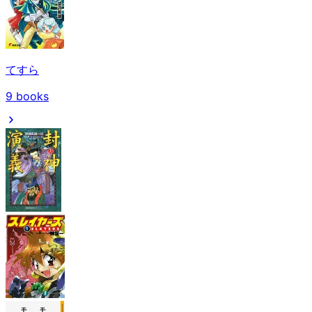
てすら
9
books