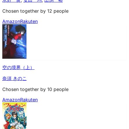
Chosen together by 12 people
Amazon
Rakuten
空の境界（上）
奈須 きのこ
Chosen together by 10 people
Amazon
Rakuten