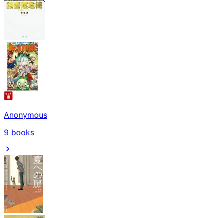
Anonymous
9
books